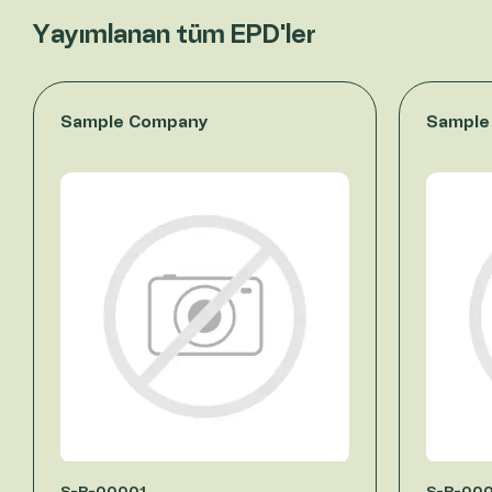
Yayımlanan tüm EPD'ler
Sample Company
Sample
S-P-00001
S-P-00