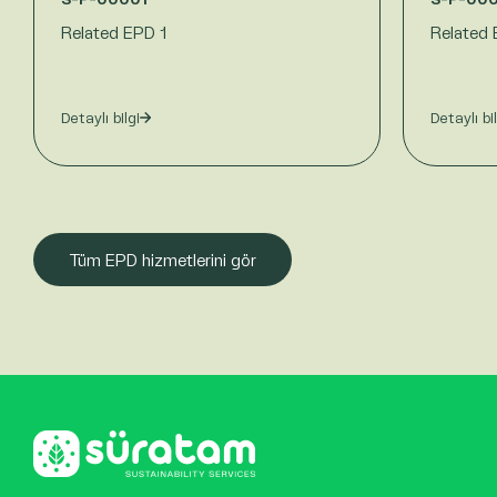
Related EPD 1
Related 
Detaylı bilgi
Detaylı bi
Tüm EPD hizmetlerini gör