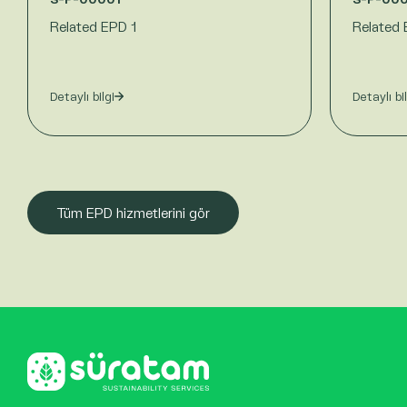
Related EPD 1
Related 
Detaylı bilgi
Detaylı bi
Tüm EPD hizmetlerini gör