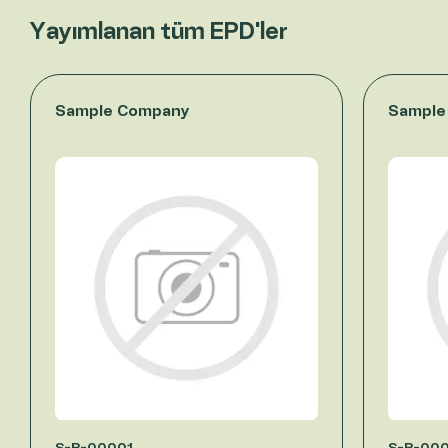
Yayımlanan tüm EPD'ler
Sample Company
Sample
S-P-00001
S-P-00