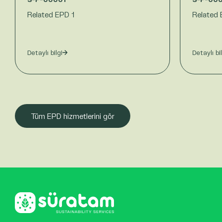
Related EPD 1
Related 
Detaylı bilgi
Detaylı bi
Tüm EPD hizmetlerini gör