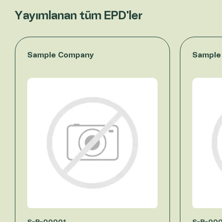
Yayımlanan tüm EPD'ler
Sample Company
Sample
S-P-00001
S-P-00