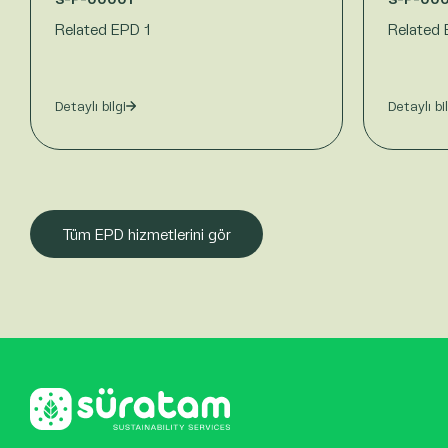
Related EPD 1
Related 
Detaylı bilgi
Detaylı bi
Tüm EPD hizmetlerini gör