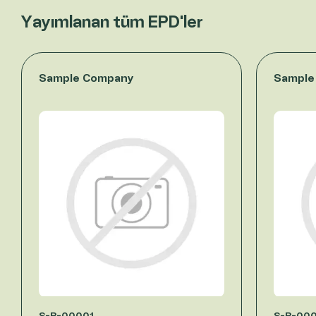
Yayımlanan tüm EPD'ler
Sample Company
Sample
S-P-00001
S-P-00