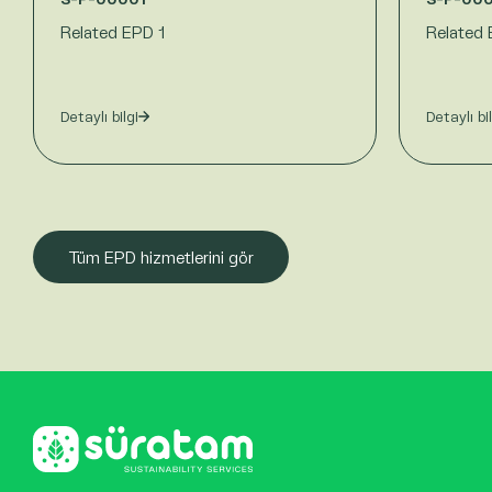
Related EPD 1
Related 
Detaylı bilgi
Detaylı bi
Tüm EPD hizmetlerini gör