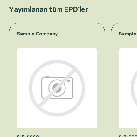
Yayımlanan tüm EPD'ler
Sample Company
Sample
S-P-00001
S-P-00